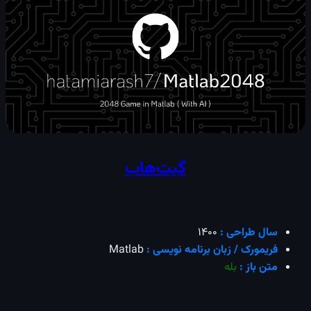
گیت‌هاب
سال طراحی :
1400
فریمورک / زبان برنامه نویسی :
Matlab
متن باز :
بله