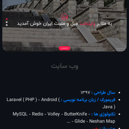
وب سایت
سال طراحی :
1397
فریمورک / زبان برنامه نویسی :
Laravel ( PHP ) - Android (
Java )
تکنولوژی ها :
MySQL - Redis - Volley - ButterKnife -
Glide - Neshan Map - ...
متن باز :
خیر